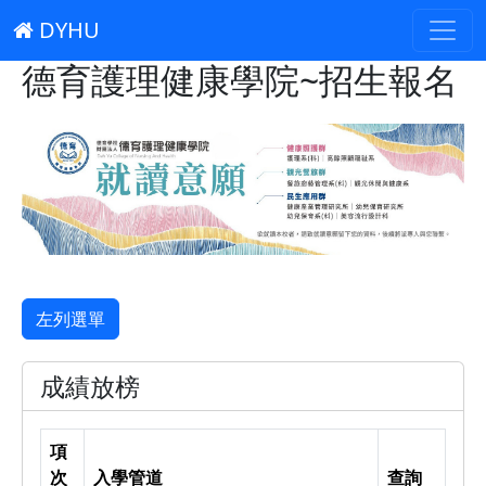
DYHU
德育護理健康學院~招生報名
左列選單
成績放榜
項
次
入學管道
查詢